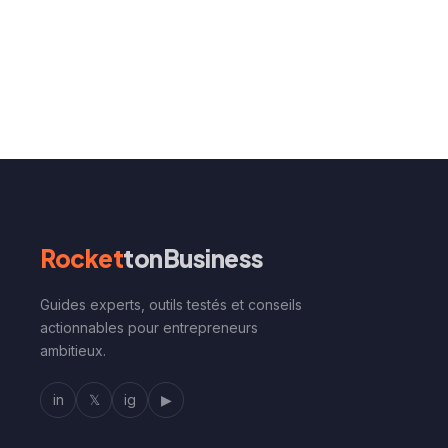
Rocket
tonBusiness
Guides experts, outils testés et conseils
actionnables pour entrepreneurs
ambitieux.
in
𝕏
ig
▶