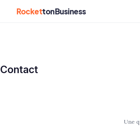
Rocket
tonBusiness
Contact
Une q