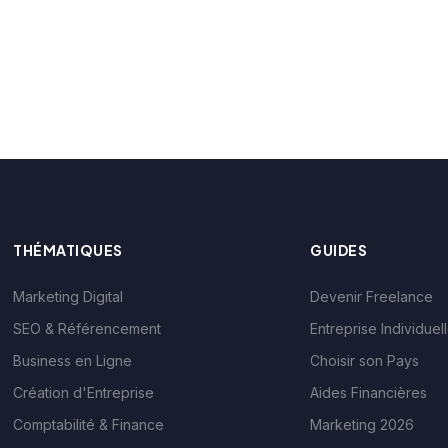
THÉMATIQUES
GUIDES
Marketing Digital
Devenir Freelance
SEO & Référencement
Entreprise Individuel
Business en Ligne
Choisir son Pays
Création d'Entreprise
Aides Financières
Comptabilité & Finance
Marketing 2026