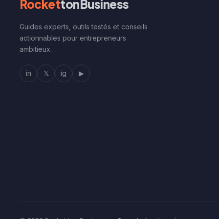
Rocket
tonBusiness
Guides experts, outils testés et conseils
actionnables pour entrepreneurs
ambitieux.
in
𝕏
ig
▶