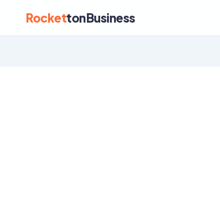
Rocket
tonBusiness