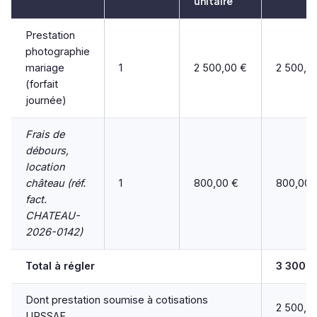
unitaire
Prestation
photographie
mariage
1
2 500,00 €
2 500,0
(forfait
journée)
Frais de
débours,
location
château (réf.
1
800,00 €
800,00 
fact.
CHATEAU-
2026-0142)
Total à régler
3 300,0
Dont prestation soumise à cotisations
2 500,0
URSSAF