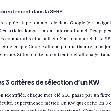
n directement dans la SERP
s rapide : tape ton mot-clé dans Google (en navigati
 Des articles longs = intent informationnel. Des page
es comparatifs et « meilleur X » = commercial. La S
eflet de ce que Google affiche pour satisfaire la major
 terme. Si ton contenu contredit cet affichage, tu n
les 3 critères de sélection d’un KW
on identifiée, chaque mot-clé SEO passe par un filtre
ficulté, et pertinence métier. Un KW qui coche les 3 
i en rate un seul doit être questionné. C’est le cœu