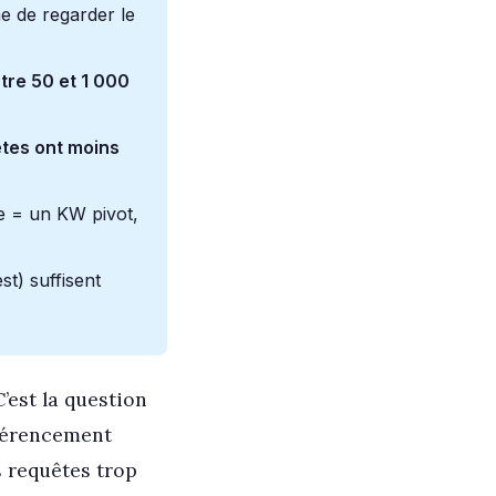
e de regarder le
tre 50 et 1 000
tes ont moins
e = un KW pivot,
t) suffisent
’est la question
éférencement
s requêtes trop