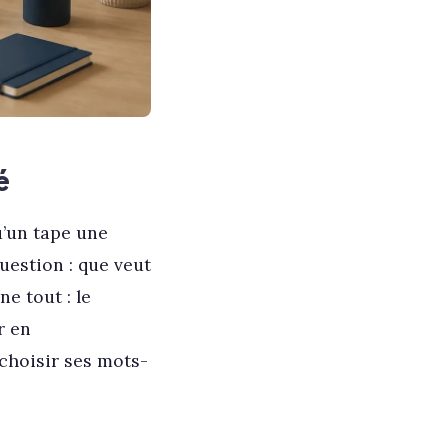
é
u’un tape une
question : que veut
e tout : le
r en
choisir ses mots-