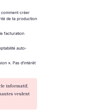
« comment créer
rité de ta production
de facturation
ptabilité auto-
on ». Pas d’intérêt
le informatif,
rnautes veulent