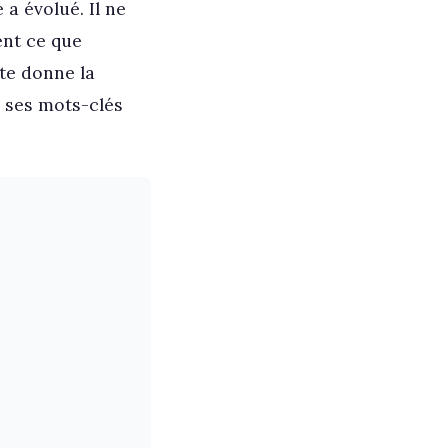
 a évolué. Il ne
ent ce que
te donne la
r ses mots-clés