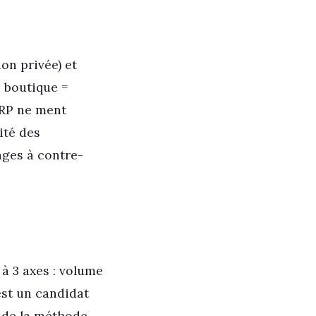
on privée) et
s boutique =
ERP ne ment
ité des
ages à contre-
 à 3 axes : volume
est un candidat
r de la méthode