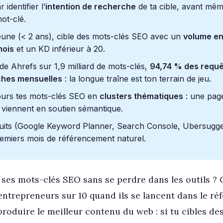
dentifier l’
intention de recherche
de ta cible, avant mêm
ot-clé.
jeune (< 2 ans), cible des mots-clés SEO avec un
volume en
mois
et un KD inférieur à 20.
de Ahrefs sur 1,9 milliard de mots-clés,
94,74 % des requê
ches mensuelles
: la longue traîne est ton terrain de jeu.
ours tes mots-clés SEO en
clusters thématiques
: une pag
 viennent en soutien sémantique.
atuits (Google Keyword Planner, Search Console, Ubersugges
remiers mois de référencement naturel.
es mots-clés SEO sans se perdre dans les outils ? C
ntrepreneurs sur 10 quand ils se lancent dans le r
produire le meilleur contenu du web : si tu cibles de