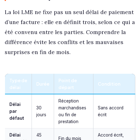
La loi LME ne fixe pas un seul délai de paiement
d’une facture : elle en définit trois, selon ce qui a
été convenu entre les parties. Comprendre la
différence évite les conflits et les mauvaises
surprises en fin de mois.
Type de
Point de
Durée
Condition
délai
départ
Réception
Délai
30
marchandises
Sans accord
par
jours
ou fin de
écrit
défaut
prestation
Délai
45
Accord écrit,
Fin du mois