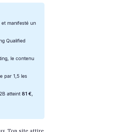
 et manifesté un
g Qualified
ting, le contenu
e par 1,5 les
2B atteint
81 €
,
x. Ton site attire