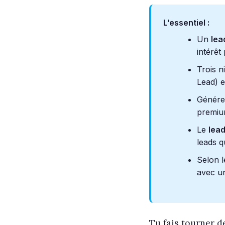
L’essentiel :
Un
lea
intérêt
Trois n
Lead) 
Générer
premium
Le
lead
leads q
Selon 
avec u
Tu fais tourner d