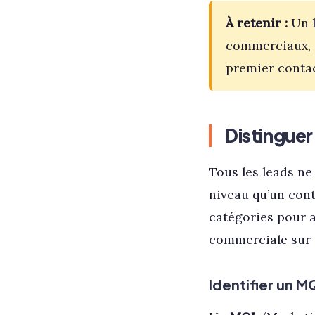
À retenir :
Un l
commerciaux, s
premier contac
Distinguer
Tous les leads ne
niveau qu’un con
catégories pour ad
commerciale sur 
Identifier un M