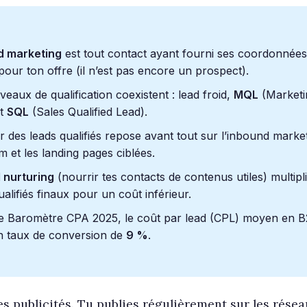
d marketing
est tout contact ayant fourni ses coordonnées
 pour ton offre (il n’est pas encore un prospect).
iveaux de qualification coexistent : lead froid,
MQL
(Marketin
et
SQL
(Sales Qualified Lead).
 des leads qualifiés repose avant tout sur l’inbound marke
 et les landing pages ciblées.
 nurturing
(nourrir tes contacts de contenus utiles) multipli
ualifiés finaux pour un coût inférieur.
le Baromètre CPA 2025, le coût par lead (CPL) moyen en B
n taux de conversion de
9 %
.
es publicités. Tu publies régulièrement sur les réseau