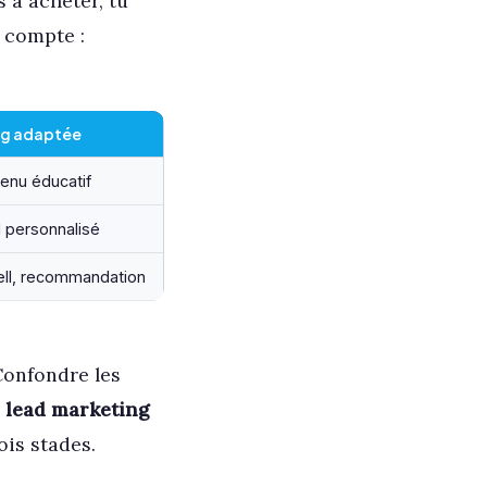
 à acheter, tu
i compte :
ng adaptée
tenu éducatif
l personnalisé
sell, recommandation
Confondre les
e
lead marketing
ois stades.