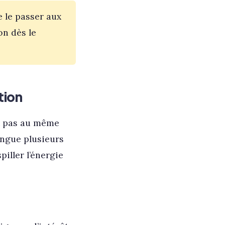
e le passer aux
on dès le
tion
st pas au même
ingue plusieurs
piller l’énergie