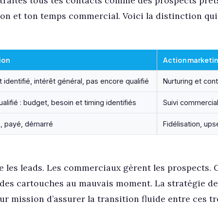
u traites tous tes contacts comme des prospects prêts
tion et ton temps commercial. Voici la distinction qu
ion
Action marketi
 identifié, intérêt général, pas encore qualifié
Nurturing et con
alifié : budget, besoin et timing identifiés
Suivi commercia
é, payé, démarré
Fidélisation, up
 les leads. Les commerciaux gèrent les prospects. 
r des cartouches au mauvais moment. La stratégie d
r mission d’assurer la transition fluide entre ces tr