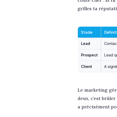
coûte cher : si t
grilles ta réputa
Stade
Définit
Lead
Contact
Prospect
Lead qu
Client
A sign
Le marketing gère
deux, c’est brûle
a précisément pou