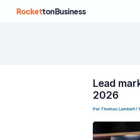
Rocket
tonBusiness
Lead marke
2026
Par
Thomas Lambert
/