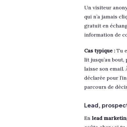
Un visiteur anony
qui n’a jamais cli
gratuit en échange
information de co
Cas typique :
Tu e
lit jusqu’au bout,
laisse son email. 
déclarée pour l’i
parcours de déci
Lead, prospect,
En
lead marketin