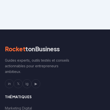
Rocket
tonBusiness
Guides experts, outils testés et conseils
actionnables pour entrepreneurs
ambitieux.
in
𝕏
ig
▶
THÉMATIQUES
Marketing Digital