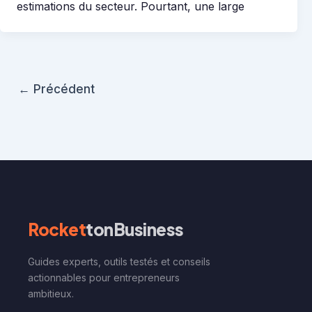
estimations du secteur. Pourtant, une large
←
Précédent
Rocket
tonBusiness
Guides experts, outils testés et conseils
actionnables pour entrepreneurs
ambitieux.