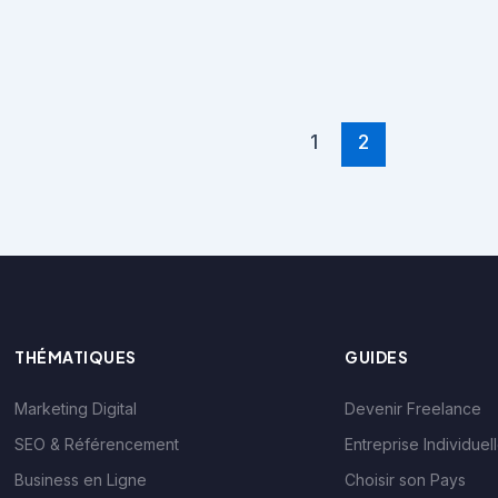
1
2
THÉMATIQUES
GUIDES
Marketing Digital
Devenir Freelance
SEO & Référencement
Entreprise Individuel
Business en Ligne
Choisir son Pays