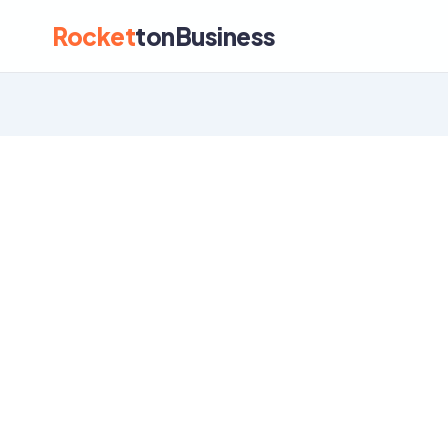
Rocket
tonBusiness