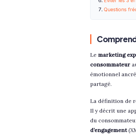
Éviter les 3 
Questions fré
Comprendre
Le
marketing exp
consommateur
au
émotionnel ancr
partagé.
La définition de 
Il y décrit une a
du consommateur 
d’engagement
(XM