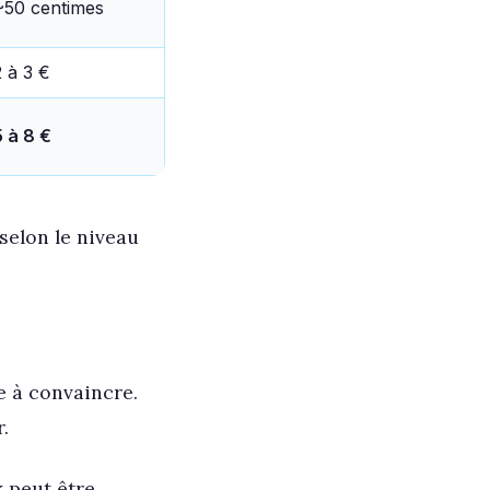
~50 centimes
2 à 3 €
5 à 8 €
selon le niveau
e à convaincre.
.
 peut être