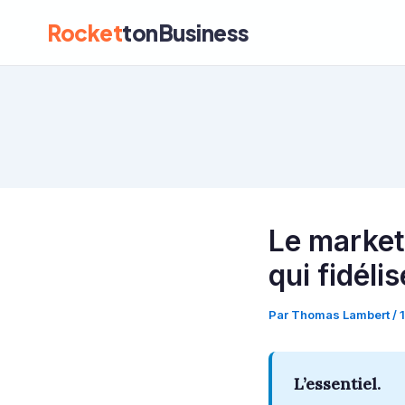
Rocket
tonBusiness
Le market
qui fidéli
Par
Thomas Lambert
/
L’essentiel.