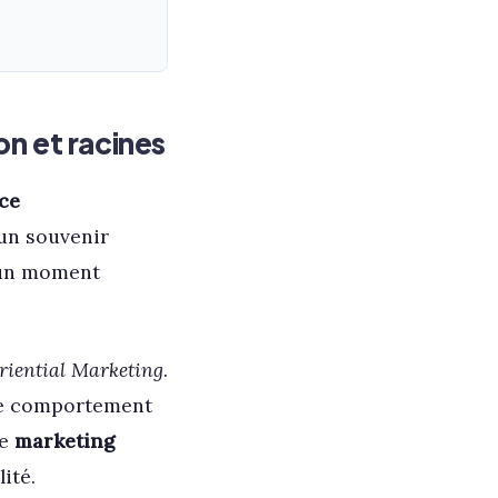
on et racines
ce
 un souvenir
 un moment
riential Marketing
.
t le comportement
me
marketing
ité.