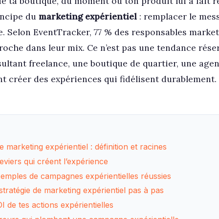
e ta boutique, du moment où ton produit lui a fait r
rincipe du
marketing expérientiel
: remplacer le mes
e. Selon EventTracker, 77 % des responsables market
roche dans leur mix. Ce n’est pas une tendance rés
ltant freelance, une boutique de quartier, une agen
t créer des expériences qui fidélisent durablement.
marketing expérientiel : définition et racines
leviers qui créent l’expérience
xemples de campagnes expérientielles réussies
stratégie de marketing expérientiel pas à pas
 de tes actions expérientielles