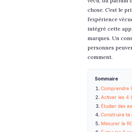
vécu, du parfum d
chose. C’est le p
l’expérience vécu
intégré cette app
marques. Un consu
personnes peuven
comment.
Sommaire
Comprendre le 
Activer les 4 
Étudier des e
Construire ta 
Mesurer le ROI