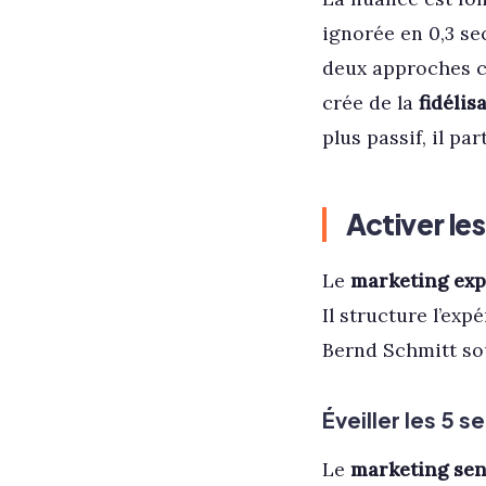
ignorée en 0,3 s
deux approches co
crée de la
fidélis
plus passif, il par
Activer les
Le
marketing exp
Il structure l’ex
Bernd Schmitt sou
Éveiller les 5 
Le
marketing sen