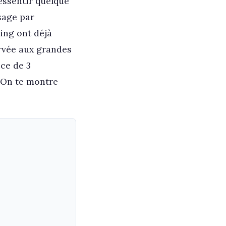
essentir quelque
sage par
ing ont déjà
ervée aux grandes
ce de 3
 On te montre