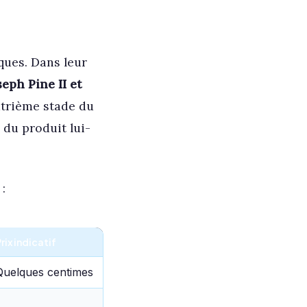
ques. Dans leur
seph Pine II et
trième stade du
 du produit lui-
:
rix indicatif
Quelques centimes