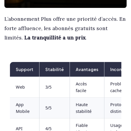
L’abonnement Plus offre une priorité d’accès. En
forte affluence, les abonnés gratuits sont
limités.
La tranquillité a un prix
.
Support
Stabilité
Avantages
Inconvéni
Accès
Problème
Web
3/5
facile
cache
App
Haute
Protocole
5/5
Mobile
stabilité
distincts
Fiable
Usage
API
4/5