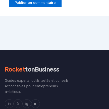
Rocket
tonBusiness
Guides experts, outils testés et conseils
actionnables pour entrepreneurs
ambitieux.
in
𝕏
ig
▶