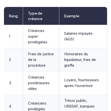
Type de
Rang
Exemple
créance
Créances
Salaires impayés
1
super-
(AGS)
privilégiées
Frais de justice
Honoraires du
2
de la
liquidateur, frais de
procédure
greffe
Créances
Loyers, fournisseurs
3
postérieures
après l’ouverture
utiles
Trésor public,
Créanciers
4
URSSAF, banques
privilégiés